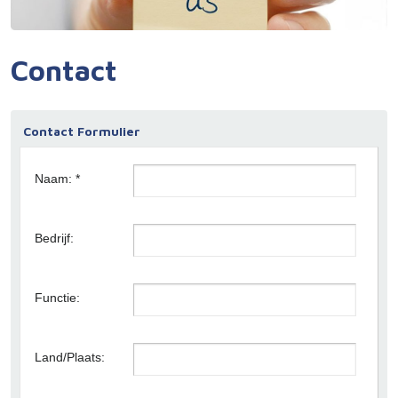
Sector
Contact
Over ELM
Contact Formulier
Service
Naam: *
Carrière
Bedrijf:
Blog
Functie:
Land/Plaats: