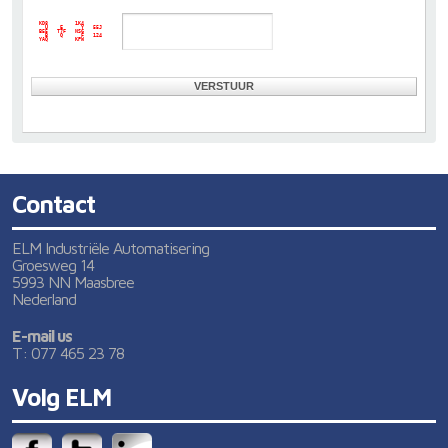
KD8         1K4      

  U    E      Y   55J

B55   T7F   NSG      

  B    Q      F   124

Contact
ELM Industriële Automatisering
Groesweg 14
5993 NN Maasbree
Nederland
E-mail us
T: 077 465 23 78
Volg ELM